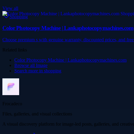
View all
Shopping
Color Photocopy Machine | Lankaphotocopymachines.com
Choose premium s with genuine warranty, discounted prices, and fre
Related links
Color Photocopy Machine | Lankaphotocopymachines.com
Browse all
Image
Search more in
shopping
Frocadeco
Files, galleries, and visual collections
A visual discovery platform for image-led posts, galleries, and creati