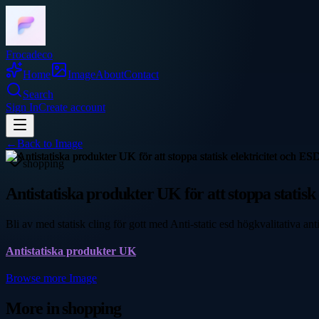
Frocadeco
Home
Image
About
Contact
Search
Sign In
Create account
←
Back to
Image
shopping
Antistatiska produkter UK för att stoppa statis
Bli av med statisk cling för gott med Anti-static esd högkvalitativa antis
Antistatiska produkter UK
Browse more
Image
More in
shopping