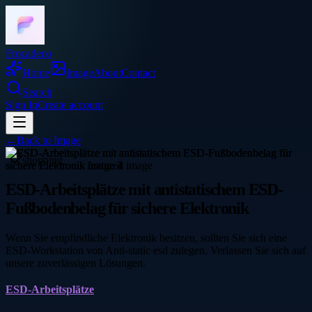
Frocadeco
Home
Image
About
Contact
Search
Sign In
Create account
←
Back to
Image
shopping
ESD-Arbeitsplätze mit antistatischem ESD-
Fußbodenbelag für sichere Elektronik
Wenn Sie empfindliche Elektronik besitzen, sollten Sie sich eine
ESD-Workstation von Anti-static esd zulegen. Verlassen Sie sich auf
unsere zuverlässigen Lösungen.
ESD-Arbeitsplätze