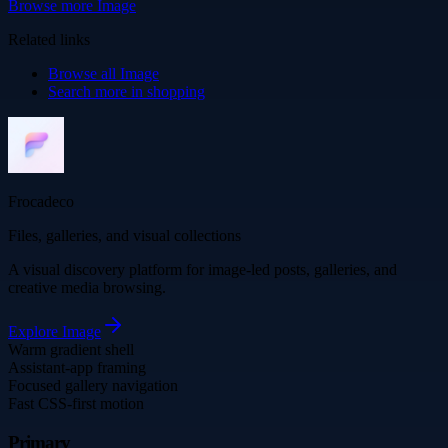
Browse more
Image
Related links
Browse all
Image
Search more in
shopping
Frocadeco
Files, galleries, and visual collections
A visual discovery platform for image-led posts, galleries, and
creative media browsing.
Explore
Image
Warm gradient shell
Assistant-app framing
Focused gallery navigation
Fast CSS-first motion
Primary