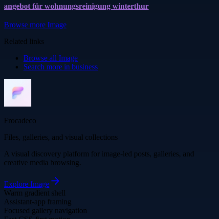
angebot für wohnungsreinigung winterthur
Browse more
Image
Related links
Browse all
Image
Search more in
business
Frocadeco
Files, galleries, and visual collections
A visual discovery platform for image-led posts, galleries, and
creative media browsing.
Explore
Image
Warm gradient shell
Assistant-app framing
Focused gallery navigation