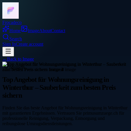
Frocadeco
Home
Image
About
Contact
Search
Sign In
Create account
←
Back to
Image
business
Top Angebot für Wohnungsreinigung in
Winterthur – Sauberkeit zum besten Preis
sichern
Finden Sie das beste Angebot für Wohnungsreinigung in Winterthur
mit garantierten Ergebnissen. Vertrauen Sie primusumzuege.ch für
professionelle Reinigung, Verpackung, Entsorgung und
reibungslose Umzugsdienstleistungen.