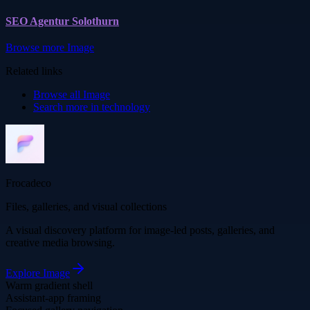
SEO Agentur Solothurn
Browse more
Image
Related links
Browse all
Image
Search more in
technology
Frocadeco
Files, galleries, and visual collections
A visual discovery platform for image-led posts, galleries, and
creative media browsing.
Explore
Image
Warm gradient shell
Assistant-app framing