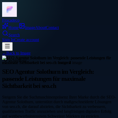
Frocadeco
Home
Image
About
Contact
Search
Sign In
Create account
←
Back to
Image
technology
SEO Agentur Solothurn im Vergleich:
passende Leistungen für maximale
Sichtbarkeit bei seo.ch
Steigern Sie die Suchmaschinenpräsenz Ihrer Marke durch die SEO-
Agentur Solothurn, unterstützt durch maßgeschneiderte Lösungen
von seo.ch, die darauf abzielen, die Sichtbarkeit zu verbessern,
qualifizierten Traffic anzuziehen und langfristigen digitalen Erfolg
auf wettbewerbsintensiven Schweizer Märkten zu erzielen.