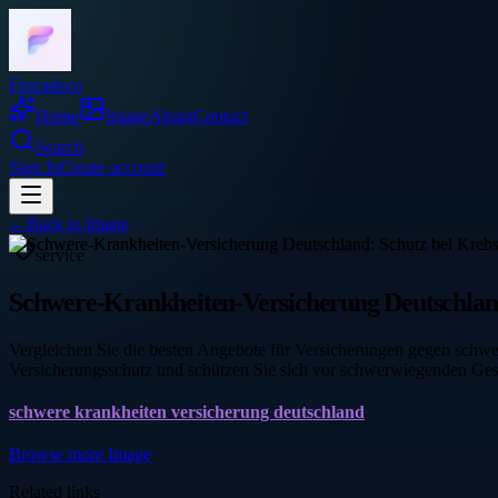
Frocadeco
Home
Image
About
Contact
Search
Sign In
Create account
←
Back to
Image
service
Schwere-Krankheiten-Versicherung Deutschland
Vergleichen Sie die besten Angebote für Versicherungen gegen schwer
Versicherungsschutz und schützen Sie sich vor schwerwiegenden Gesu
schwere krankheiten versicherung deutschland
Browse more
Image
Related links