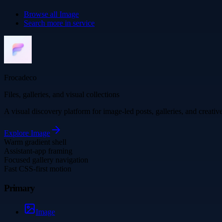
Browse all
Image
Search more in
service
Frocadeco
Files, galleries, and visual collections
A visual discovery platform for image-led posts, galleries, and creati
Explore
Image
Warm gradient shell
Assistant-app framing
Focused gallery navigation
Fast CSS-first motion
Primary
Image