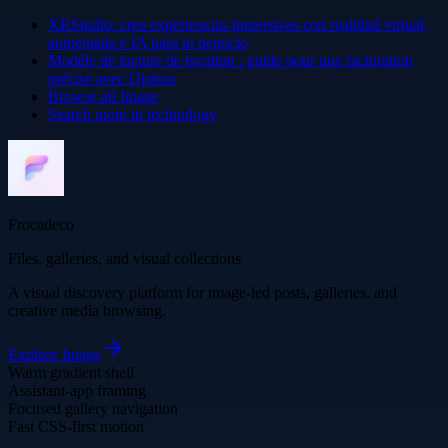
XRStudio: crea experiencias inmersivas con realidad virtual,
aumentada e IA para tu negocio
Modèle de facture de location : guide pour une facturation
précise avec Djaboo
Browse all
Image
Search more in
technology
Frocadeco
Files, galleries, and visual collections
A visual discovery platform for image-led posts, galleries, and
creative media browsing.
Explore
Image
Warm gradient shell
Assistant-app framing
Focused gallery navigation
Fast CSS-first motion