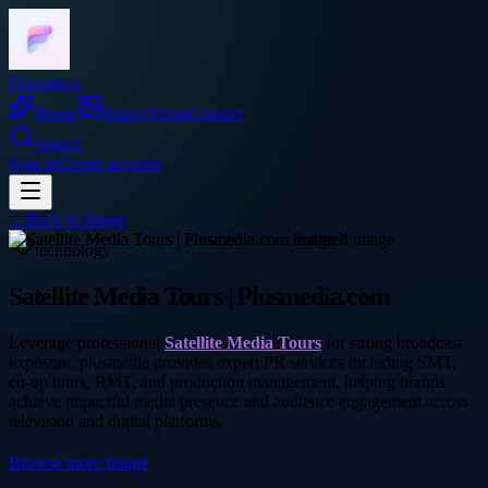
Frocadeco
Home
Image
About
Contact
Search
Sign In
Create account
←
Back to
Image
technology
Satellite Media Tours | Plusmedia.com
Leverage professional
Satellite Media Tours
for strong broadcast
exposure. plusmedia provides expert PR services including SMT,
co-op tours, RMT, and production management, helping brands
achieve impactful media presence and audience engagement across
television and digital platforms.
Browse more
Image