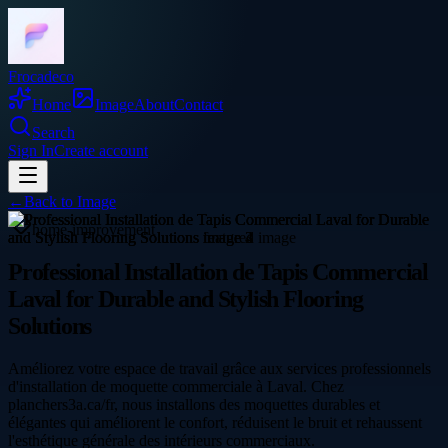
Frocadeco
Home
Image
About
Contact
Search
Sign In
Create account
←
Back to
Image
home-improvement
Professional Installation de Tapis Commercial
Laval for Durable and Stylish Flooring
Solutions
Améliorez votre espace de travail grâce aux services professionnels
d'installation de moquette commerciale à Laval. Chez
planchers3a.ca/fr, nous installons des moquettes durables et
élégantes qui améliorent le confort, réduisent le bruit et rehaussent
l'esthétique générale des intérieurs commerciaux.