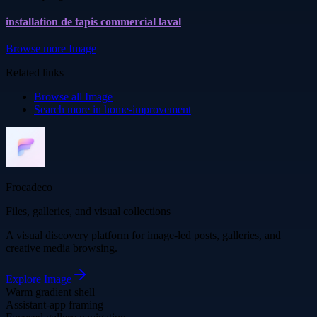
installation de tapis commercial laval
Browse more
Image
Related links
Browse all
Image
Search more in
home-improvement
Frocadeco
Files, galleries, and visual collections
A visual discovery platform for image-led posts, galleries, and
creative media browsing.
Explore
Image
Warm gradient shell
Assistant-app framing