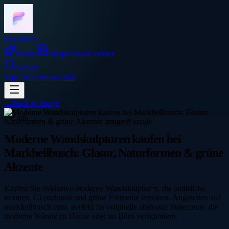
Frocadeco
Home
Image
About
Contact
Search
Sign In
Create account
←
Back to
Image
arts
Moderne Wandskulpturen kaufen bei
Markhellbusch: Glasur, Naturformen & grüne
Akzente
Kaufen Sie exklusive moderne Wandskulpturen, die natürliche
Formen, Glasurkunst und grüne Elemente vereinen. Angeboten auf
markhellbusch.com, perfekt für originelle abstrakte Statements, die
moderne Wände zu Hause oder im Büro verschönern.