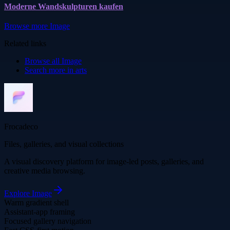
Moderne Wandskulpturen kaufen
Browse more
Image
Related links
Browse all
Image
Search more in
arts
Frocadeco
Files, galleries, and visual collections
A visual discovery platform for image-led posts, galleries, and
creative media browsing.
Explore
Image
Warm gradient shell
Assistant-app framing
Focused gallery navigation