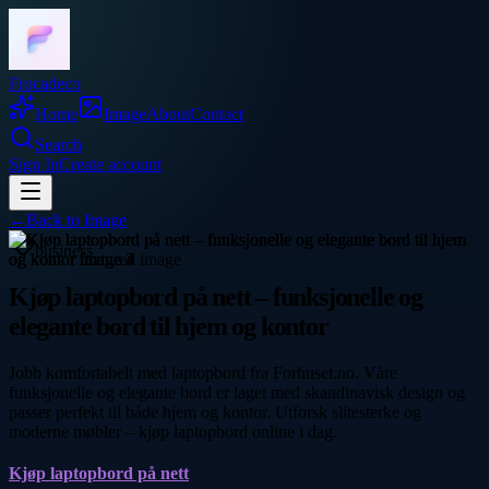
Frocadeco
Home
Image
About
Contact
Search
Sign In
Create account
←
Back to
Image
business
Kjøp laptopbord på nett – funksjonelle og
elegante bord til hjem og kontor
Jobb komfortabelt med laptopbord fra Forhuset.no. Våre
funksjonelle og elegante bord er laget med skandinavisk design og
passer perfekt til både hjem og kontor. Utforsk slitesterke og
moderne møbler – kjøp laptopbord online i dag.
Kjøp laptopbord på nett