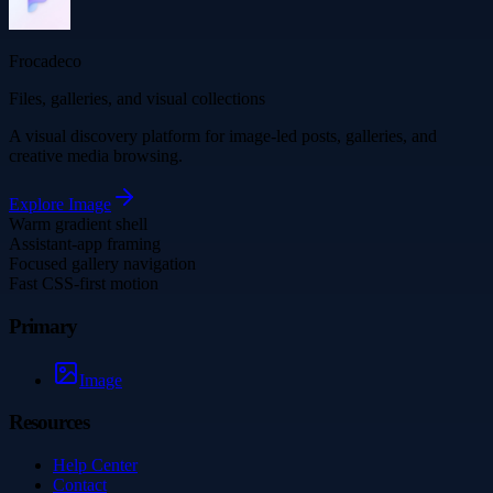
Frocadeco
Files, galleries, and visual collections
A visual discovery platform for image-led posts, galleries, and
creative media browsing.
Explore
Image
Warm gradient shell
Assistant-app framing
Focused gallery navigation
Fast CSS-first motion
Primary
Image
Resources
Help Center
Contact