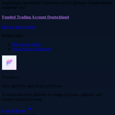
langfristiges finanzielles Wachstum auf den globalen Anlagemärkten
ausgelegt sind.
Funded Trading Account Deutschland
Browse more
Image
Related links
Browse all
Image
Search more in
business
Frocadeco
Files, galleries, and visual collections
A visual discovery platform for image-led posts, galleries, and
creative media browsing.
Explore
Image