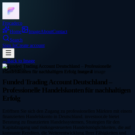
Frocadeco
Home
Image
About
Contact
Search
Sign In
Create account
←
Back to
Image
business
Funded Trading Account Deutschland –
Professionelle Handelskonten für nachhaltigen
Erfolg
Eröffnen Sie sich den Zugang zu professionellen Märkten mit einem
finanzierten Handelskonto in Deutschland. investoor.de bietet
Beratung zu finanzierten Handelssystemen, Strategien für den
Kapitalzugang und risikogesteuerten Handelsmöglichkeiten, die auf
konstante Renditen, die Weiterentwicklung Ihrer Fähigkeiten und