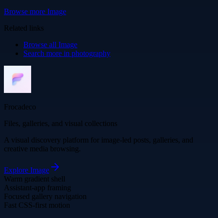
Browse more
Image
Related links
Browse all
Image
Search more in
photography
Frocadeco
Files, galleries, and visual collections
A visual discovery platform for image-led posts, galleries, and
creative media browsing.
Explore
Image
Warm gradient shell
Assistant-app framing
Focused gallery navigation
Fast CSS-first motion