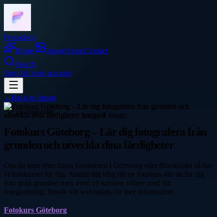
Frocadeco
Home
Image
About
Contact
Search
Sign In
Create account
←
Back to
Image
photography
Fotokurs Göteborg – Lär dig fotografera från
grunden och utveckla dina färdigheter
Om du letar efter bästa fotokursen i Göteborg eller Stockholm så har
vi fotokurser för dig. Anmäl dig idag till en fotokurs där du lär dig
foto grån grunden men även att komma vidare med din
fotografering. Besök vår webbplats för mer information.
Fotokurs Göteborg