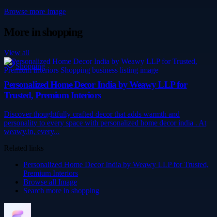
Browse more
Image
More in
shopping
View all
Shopping
Personalized Home Decor India by Weawy LLP for
Trusted, Premium Interiors
Discover thoughtfully crafted decor that adds warmth and
personality to every space with personalized home decor india . At
weawy.in, every...
Related links
Personalized Home Decor India by Weawy LLP for Trusted,
Premium Interiors
Browse all
Image
Search more in
shopping