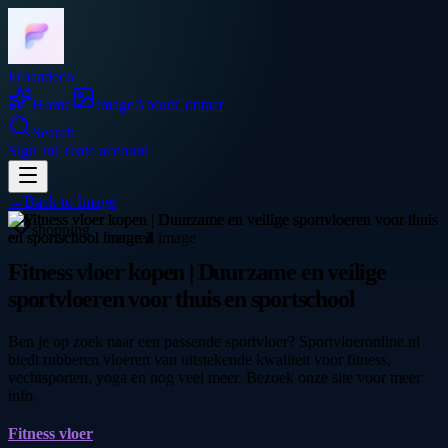
Frocadeco
Home
Image
About
Contact
Search
Sign In
Create account
←
Back to
Image
shopping
Fitness vloer kopen | Duurzame en veilige
sportvloeren voor thuis en sportschool
Ben je op zoek naar een passende sportvloer? Sportvloeronline.nl
biedt rubberen vloeren van uitstekende kwaliteit voor fitness,
vechtsporten, yoga en nog veel meer. Bezoek onze site voor meer
info.
Fitness vloer