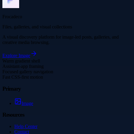
Frocadeco
Files, galleries, and visual collections
A visual discovery platform for image-led posts, galleries, and
creative media browsing.
Explore
Image
Warm gradient shell
Assistant-app framing
Focused gallery navigation
Fast CSS-first motion
Primary
Image
Resources
Help Center
Contact