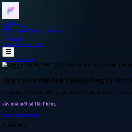
Frocadeco
Home
Image
About
Contact
Search
Sign In
Create account
←
Back to
Image
service
Dịch Vụ Xây Nhà Mới Tại Hải Phòng Uy Tín C
Trải nghiệm niềm vui kiến tạo ngôi nhà Hải Phòng mơ ước của bạn cù
xây nhà mới tại Hải Phòng
Browse more
Image
Related links