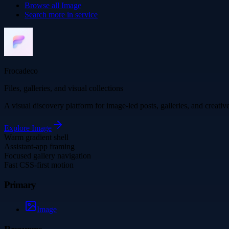
Browse all
Image
Search more in
service
Frocadeco
Files, galleries, and visual collections
A visual discovery platform for image-led posts, galleries, and creati
Explore
Image
Warm gradient shell
Assistant-app framing
Focused gallery navigation
Fast CSS-first motion
Primary
Image