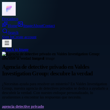
Frocadeco
Home
Image
About
Contact
Search
Sign In
Create account
←
Back to
Image
business
Agencia de detective privado en Valdes
Investigation Group: descubre la verdad
¿Necesitas ayuda para resolver un misterio? En Valdes Investigation
Group, nuestra agencia de detectives privados se dedica a ayudarlo a
descubrir la verdad. Con nuestro enfoque personalizado, lo
ayudaremos a encontrar las respuestas que necesita.
agencia detective privado