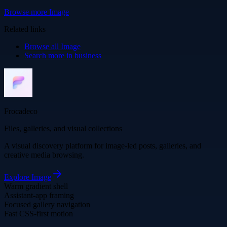
Browse more
Image
Related links
Browse all
Image
Search more in
business
Frocadeco
Files, galleries, and visual collections
A visual discovery platform for image-led posts, galleries, and
creative media browsing.
Explore
Image
Warm gradient shell
Assistant-app framing
Focused gallery navigation
Fast CSS-first motion